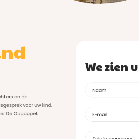
ind
We zien 
chters en de
gesprek voor uw kind.
ver De Oogappel.